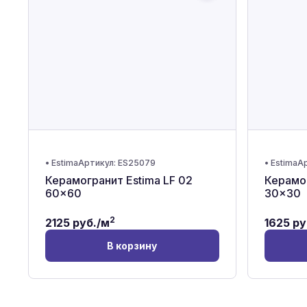
•
Estima
Артикул:
ES25079
•
Estima
Ар
Керамогранит Estima LF 02
Керамог
60x60
30x30
2
2125
руб./м
1625
ру
В корзину