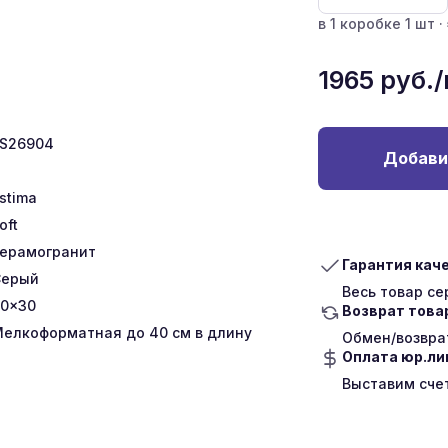
в 1 коробке 1 шт ·
1965
руб.
S26904
Добави
stima
oft
ерамогранит
Гарантия кач
Серый
Весь товар с
0x30
Возврат това
елкоформатная до 40 см в длину
Обмен/возврат
Оплата юр.л
Выставим сче