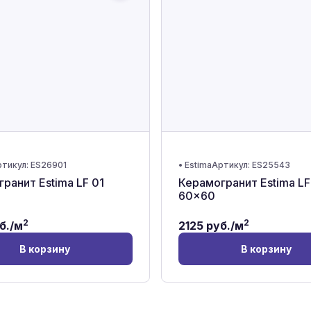
тикул:
ES26901
•
Estima
Артикул:
ES25543
ранит Estima LF 01
Керамогранит Estima LF
60x60
2
2
б./м
2125
руб./м
В корзину
В корзину