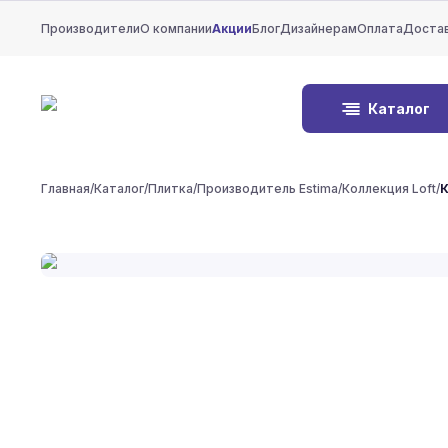
Производители
О компании
Акции
Блог
Дизайнерам
Оплата
Доста
Каталог
Главная
/
Каталог
/
Плитка
/
Производитель Estima
/
Коллекция Loft
/
К