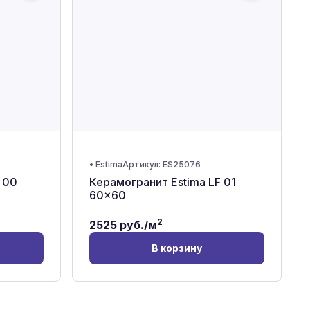
•
Estima
Артикул:
ES25076
 00
Керамогранит Estima LF 01
60x60
2
2525
руб./м
В корзину