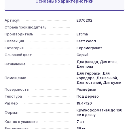
Основные характеристики
Артикул
ES70202
Страна производитель
Производитель
Estima
Коллекция
Kraft Wood
Категория
Керамогранит
Основной цвет
Серый
Для фасада, Для стен,
Назначение
Для пола
Для террасы, Для
Помещение
коридора, Для ванной,
Для гостиной, Для кухни
Поверхность
Рельефная
Текстура
Под дерево
Размер
19.4x120
Крупноформатная до 160
Формат
см в длину
Кол-во в упаковке
7
шт
Вес упаковки
38
кг