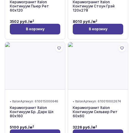
Керамогранит Italon
Керамогранит Italon
Континуум Пьюр Рет
Континуум Стоун Грэй
60x120
120x278
2
2
3502
руб./м
8010
руб./м
В корзину
В корзину
•
Italon
Артикул:
610015000646
•
Italon
Артикул:
610010002674
Керамогранит Italon
Керамогранит Italon
Континуум Бр. Дарк Шл
Континуум Сильвер Рет
80x160
60x60
2
2
5100
руб./м
3226
руб./м