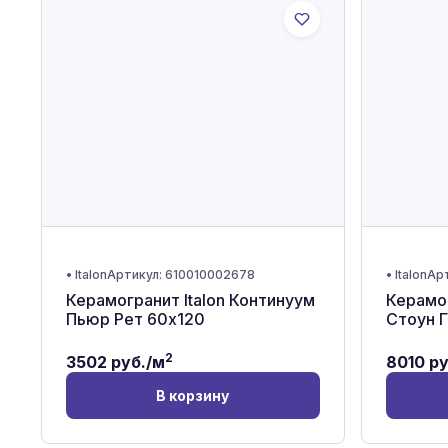
•
Italon
Артикул:
610010002678
•
Italon
Ар
Керамогранит Italon Континуум
Керамог
Пьюр Рет 60x120
Стоун 
2
3502
руб./м
8010
ру
В корзину