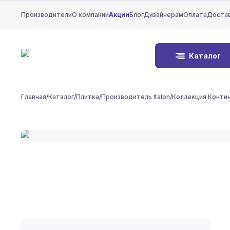
Производители
О компании
Акции
Блог
Дизайнерам
Оплата
Доста
Каталог
Главная
/
Каталог
/
Плитка
/
Производитель Italon
/
Коллекция Конти