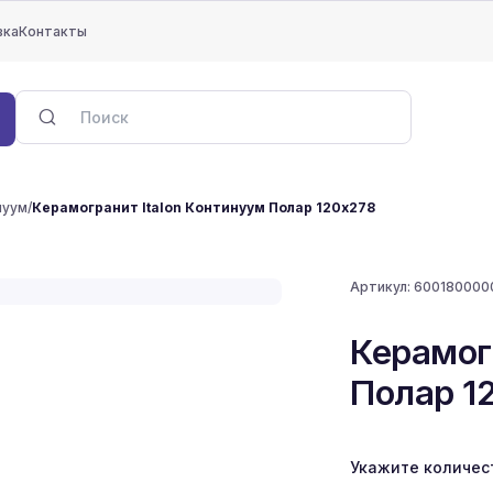
вка
Контакты
нуум
/
Керамогранит Italon Континуум Полар 120x278
Артикул:
600180000
Керамог
Полар 1
Укажите количес