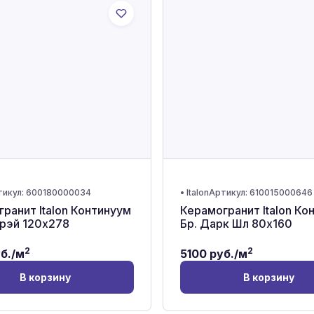
тикул:
600180000034
•
Italon
Артикул:
610015000646
ранит Italon Континуум
Керамогранит Italon Ко
Грэй 120x278
Бр. Дарк Шл 80x160
2
2
б./м
5100
руб./м
В корзину
В корзину