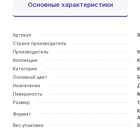
Основные характеристики
Артикул
6
Страна производитель
Производитель
I
Коллекция
К
Категория
К
Основной цвет
Б
Назначение
Д
Поверхность
Размер
1
К
Формат
д
Вес упаковки
5