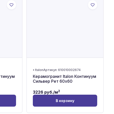
•
Italon
Артикул:
610010002674
нтинуум
Керамогранит Italon Континуум
Сильвер Рет 60x60
2
3226
руб./м
В корзину