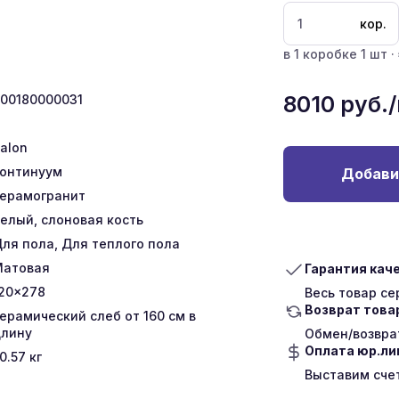
кор.
в 1 коробке 1 шт ·
8010
руб.
00180000031
talon
онтинуум
Добави
ерамогранит
елый, слоновая кость
ля пола, Для теплого пола
Матовая
Гарантия кач
20x278
Весь товар с
Возврат това
ерамический слеб от 160 см в
лину
Обмен/возврат
Оплата юр.л
0.57
кг
Выставим сче