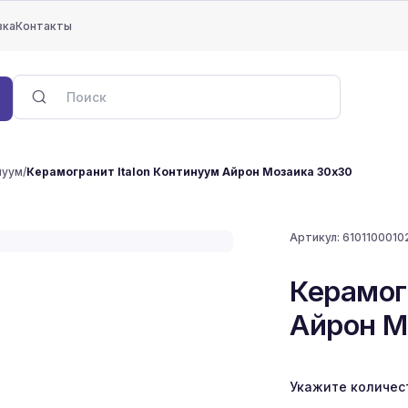
вка
Контакты
нуум
/
Керамогранит Italon Континуум Айрон Мозаика 30x30
Артикул:
6101100010
Керамог
Айрон М
Укажите количес