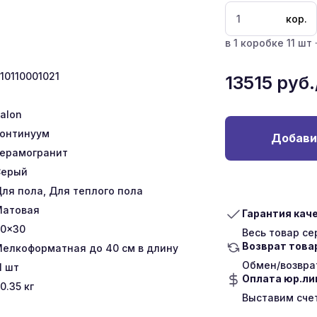
кор.
в 1 коробке 11 шт 
10110001021
13515
руб.
talon
онтинуум
Добави
ерамогранит
Серый
ля пола, Для теплого пола
Матовая
Гарантия кач
0x30
Весь товар с
Возврат това
елкоформатная до 40 см в длину
Обмен/возврат
1
шт
Оплата юр.л
0.35
кг
Выставим сче