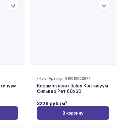
•
Italon
Артикул:
610010002674
нтинуум
Керамогранит Italon Континуум
Сильвер Рет 60x60
2
3226
руб./м
В корзину