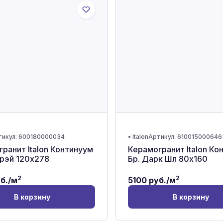
тикул:
600180000034
•
Italon
Артикул:
610015000646
ранит Italon Континуум
Керамогранит Italon Ко
Грэй 120x278
Бр. Дарк Шл 80x160
2
2
б./м
5100
руб./м
В корзину
В корзину