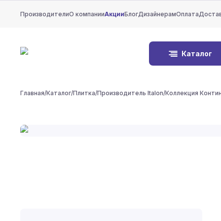
Производители
О компании
Акции
Блог
Дизайнерам
Оплата
Доста
Каталог
Главная
/
Каталог
/
Плитка
/
Производитель Italon
/
Коллекция Конти