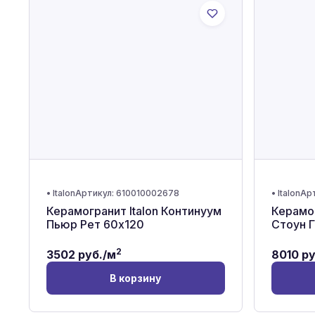
•
Italon
Артикул:
610010002678
•
Italon
Ар
Керамогранит Italon Континуум
Керамог
Пьюр Рет 60x120
Стоун 
2
3502
руб./м
8010
ру
В корзину