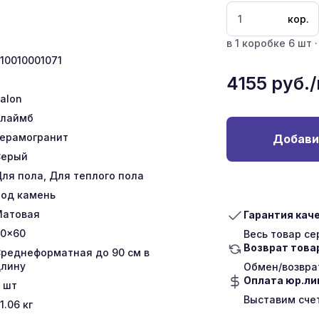
кор.
в 1 коробке 6 шт ·
10010001071
4155
руб.
talon
Клаймб
ерамогранит
Добави
Серый
ля пола, Для теплого пола
од камень
Матовая
Гарантия кач
0x60
Весь товар с
Возврат това
реднеформатная до 90 см в
лину
Обмен/возврат
Оплата юр.л
шт
Выставим сче
1.06
кг