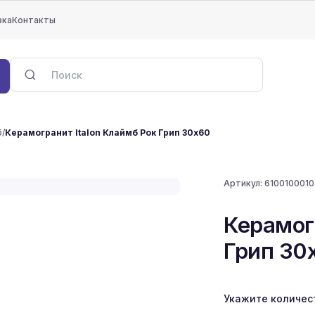
вка
Контакты
б
/
Керамогранит Italon Клаймб Рок Грип 30x60
Артикул:
6100100010
Керамог
Грип 30
Укажите количес