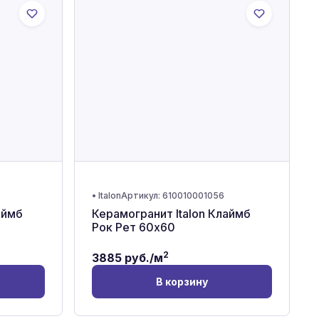
•
Italon
Артикул:
610010001056
аймб
Керамогранит Italon Клаймб
Рок Рет 60x60
2
3885
руб./м
В корзину