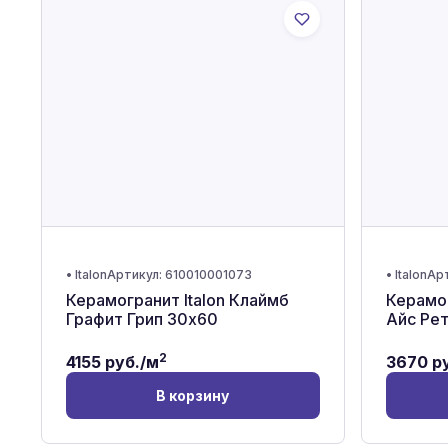
•
Italon
Артикул:
610010001073
•
Italon
Ар
Керамогранит Italon Клаймб
Керамог
Графит Грип 30x60
Айс Ре
2
4155
руб./м
3670
ру
В корзину