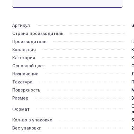
Артикул
6
Страна производитель
Производитель
I
Коллекция
Категория
К
Основной цвет
Назначение
Д
Текстура
П
Поверхность
Размер
3
С
Формат
д
Кол-во в упаковке
6
Вес упаковки
2