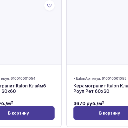
тикул:
610010001054
•
Italon
Артикул:
610010001055
ранит Italon Клаймб
Керамогранит Italon Кл
т 60x60
Роуп Рет 60x60
2
2
б./м
3670
руб./м
В корзину
В корзину