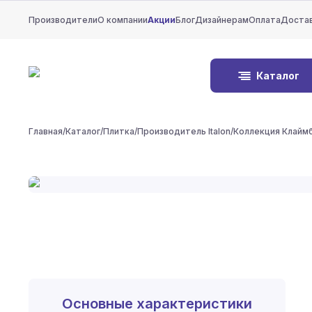
Производители
О компании
Акции
Блог
Дизайнерам
Оплата
Доста
Каталог
Главная
/
Каталог
/
Плитка
/
Производитель Italon
/
Коллекция Клайм
Основные характеристики