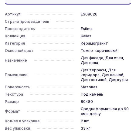
Артикул
ES68626
Страна производитель
Производитель
Estima
Коллекция
Kailas
Категория
Керамогранит
Основной цвет
Темно-коричневый
Для фасада, Для стен,
Назначение
Для пола
Для террасы, Для
Помещение
коридора, Для ванной,
Для гостиной, Для кухни
Поверхность
Матовая
Текстура
Под камень
Размер
80x80
Среднеформатная до 90
Формат
см в длину
Кол-во в упаковке
2
шт
Вес упаковки
33
кг