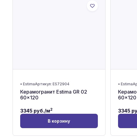
•
Estima
Артикул:
ES72904
•
Estima
Ар
Керамогранит Estima GR 02
Керамог
60x120
60x120
2
3345
руб./м
3345
ру
В корзину