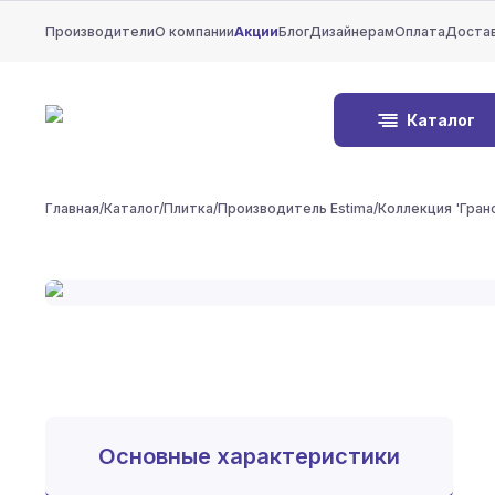
Производители
О компании
Акции
Блог
Дизайнерам
Оплата
Доста
Каталог
Главная
/
Каталог
/
Плитка
/
Производитель Estima
/
Коллекция 'Гран
Основные характеристики