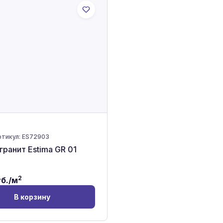
тикул:
ES72903
ранит Estima GR 01
2
б./м
В корзину