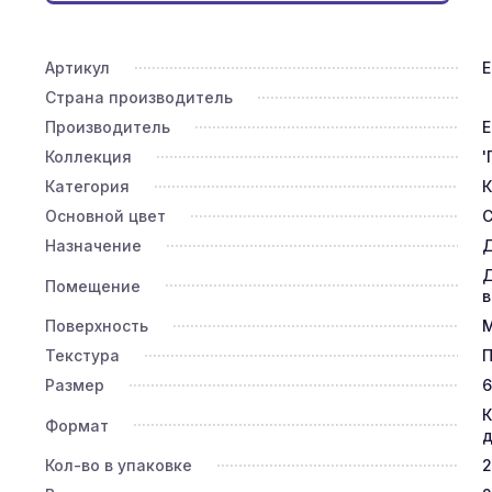
Артикул
E
Страна производитель
Производитель
E
Коллекция
'
Категория
К
Основной цвет
Назначение
Д
Д
Помещение
в
Поверхность
Текстура
П
Размер
6
К
Формат
д
Кол-во в упаковке
2