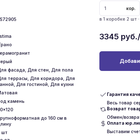
кор.
в 1 коробке 2 шт ·
S72905
3345
руб.
stima
Грано
ерамогранит
Добави
Серый
ля фасада, Для стен, Для пола
ля террасы, Для коридора, Для
анной, Для гостиной, Для кухни
Матовая
Гарантия кач
од камень
Весь товар с
Возврат това
0x120
Обмен/возврат
рупноформатная до 160 см в
Оплата юр.л
лину
Выставим сче
шт