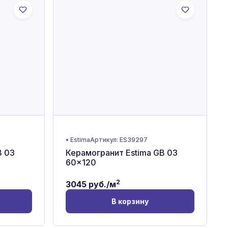
•
Estima
Артикул:
ES39297
B 03
Керамогранит Estima GB 03
60x120
2
3045
руб./м
В корзину