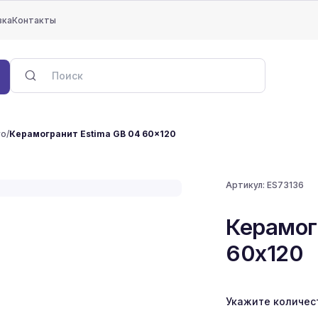
вка
Контакты
ro
/
Керамогранит Estima GB 04 60x120
Артикул:
ES73136
Керамог
60x120
Укажите количес