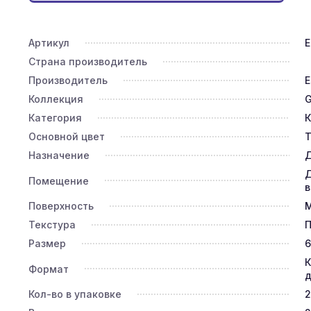
Артикул
E
Страна производитель
Производитель
E
Коллекция
G
Категория
К
Основной цвет
Т
Назначение
Д
Д
Помещение
в
Поверхность
Текстура
П
Размер
6
К
Формат
д
Кол-во в упаковке
2