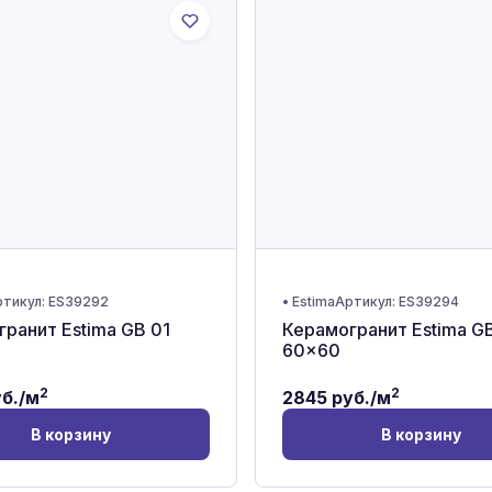
тикул:
ES39292
•
Estima
Артикул:
ES39294
ранит Estima GB 01
Керамогранит Estima G
60x60
2
2
б./м
2845
руб./м
В корзину
В корзину