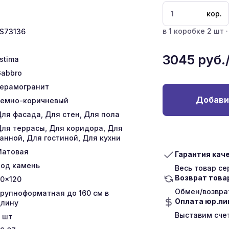
кор.
в 1 коробке 2 шт ·
S73136
3045
руб.
stima
abbro
ерамогранит
Добави
емно-коричневый
ля фасада, Для стен, Для пола
ля террасы, Для коридора, Для
анной, Для гостиной, Для кухни
Матовая
Гарантия кач
од камень
Весь товар с
Возврат това
0x120
Обмен/возврат
рупноформатная до 160 см в
Оплата юр.л
лину
Выставим сче
шт