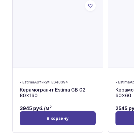
•
Estima
Артикул:
ES40394
•
Estima
Ар
Керамогранит Estima GB 02
Керамог
80x160
60x60
2
3945
руб./м
2545
ру
В корзину