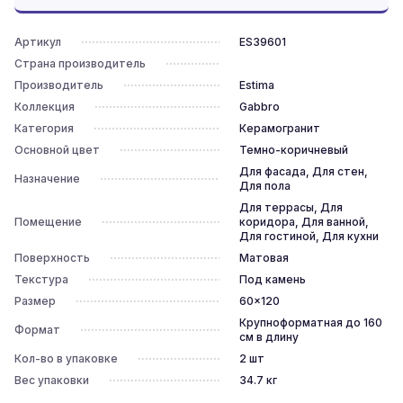
Артикул
ES39601
Страна производитель
Производитель
Estima
Коллекция
Gabbro
Категория
Керамогранит
Основной цвет
Темно-коричневый
Для фасада, Для стен,
Назначение
Для пола
Для террасы, Для
Помещение
коридора, Для ванной,
Для гостиной, Для кухни
Поверхность
Матовая
Текстура
Под камень
Размер
60x120
Крупноформатная до 160
Формат
см в длину
Кол-во в упаковке
2
шт
Вес упаковки
34.7
кг