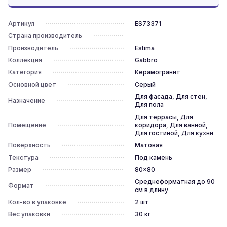
Артикул
ES73371
Страна производитель
Производитель
Estima
Коллекция
Gabbro
Категория
Керамогранит
Основной цвет
Серый
Для фасада, Для стен,
Назначение
Для пола
Для террасы, Для
Помещение
коридора, Для ванной,
Для гостиной, Для кухни
Поверхность
Матовая
Текстура
Под камень
Размер
80x80
Среднеформатная до 90
Формат
см в длину
Кол-во в упаковке
2
шт
Вес упаковки
30
кг