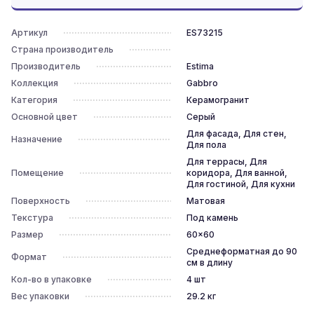
Артикул
ES73215
Страна производитель
Производитель
Estima
Коллекция
Gabbro
Категория
Керамогранит
Основной цвет
Серый
Для фасада, Для стен,
Назначение
Для пола
Для террасы, Для
Помещение
коридора, Для ванной,
Для гостиной, Для кухни
Поверхность
Матовая
Текстура
Под камень
Размер
60x60
Среднеформатная до 90
Формат
см в длину
Кол-во в упаковке
4
шт
Вес упаковки
29.2
кг