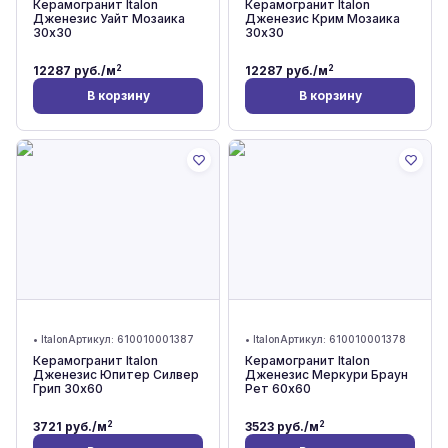
Керамогранит Italon
Керамогранит Italon
Дженезис Уайт Мозаика
Дженезис Крим Мозаика
30x30
30x30
2
2
12287
руб./м
12287
руб./м
В корзину
В корзину
•
Italon
Артикул:
610010001387
•
Italon
Артикул:
610010001378
Керамогранит Italon
Керамогранит Italon
Дженезис Юпитер Силвер
Дженезис Меркури Браун
Грип 30x60
Рет 60x60
2
2
3721
руб./м
3523
руб./м