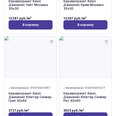
Керамогранит Italon
Керамогранит Italon
Дженезис Уайт Мозаика
Дженезис Крим Мозаика
30x30
30x30
2
2
12287
руб./м
12287
руб./м
В корзину
В корзину
•
Italon
Артикул:
610010001387
•
Italon
Артикул:
610010001377
Керамогранит Italon
Керамогранит Italon
Дженезис Юпитер Силвер
Дженезис Юпитер Силвер
Грип 30x60
Рет 60x60
2
2
3721
руб./м
3523
руб./м