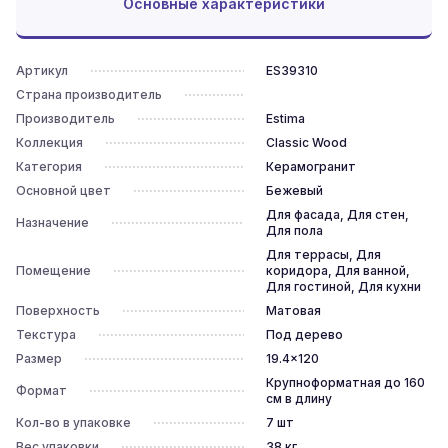
Основные характеристики
Артикул
ES39310
Страна производитель
Производитель
Estima
Коллекция
Classic Wood
Категория
Керамогранит
Основной цвет
Бежевый
Для фасада, Для стен,
Назначение
Для пола
Для террасы, Для
Помещение
коридора, Для ванной,
Для гостиной, Для кухни
Поверхность
Матовая
Текстура
Под дерево
Размер
19.4x120
Крупноформатная до 160
Формат
см в длину
Кол-во в упаковке
7
шт
Вес упаковки
38
кг