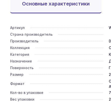
Основные характеристики
Артикул
Страна производитель
Производитель
D
Коллекция
C
Категория
К
Назначение
Д
Поверхность
Г
Размер
2
С
Формат
д
Кол-во в упаковке
7
Вес упаковки
2