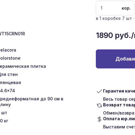
кор.
в 1 коробке 7 шт ·
1890
руб.
WT15CRN01R
elacora
olorstone
Добави
ерамическая плитка
ля стен
лянцевая
4.6x74
Гарантия кач
реднеформатная до 90 см в
Весь товар с
лину
Возврат това
шт
Обмен/возврат
Оплата юр.л
0
кг
Выставим сче