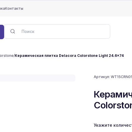
вка
Контакты
orstone
/
Керамическая плитка Delacora Colorstone Light 24.6x74
Артикул:
WT15CRN0
Керамич
Colorsto
Укажите количес