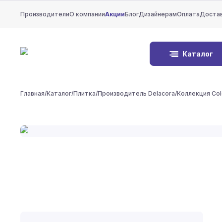
Производители
О компании
Акции
Блог
Дизайнерам
Оплата
Доста
Каталог
Главная
/
Каталог
/
Плитка
/
Производитель Delacora
/
Коллекция Col