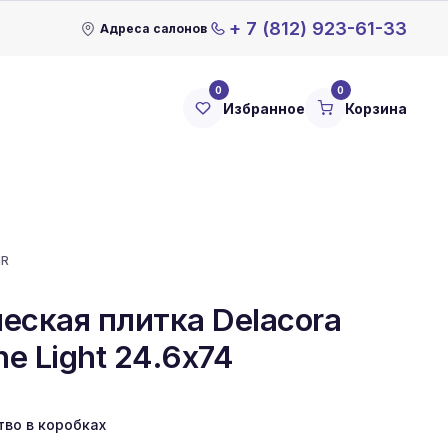
+ 7 (812) 923-61-33
Адреса салонов
0
0
Избранное
Корзина
1R
еская плитка Delacora
ne Light 24.6x74
тво в коробках