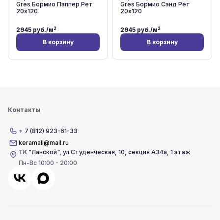
Gres Бормио Пэппер Рет
Gres Бормио Сэнд Рет
20x120
20x120
2
2
2945
руб./м
2945
руб./м
В корзину
В корзину
Контакты
+ 7 (812) 923-61-33
keramall@mail.ru
ТК "Ланской"
,
ул.Студенческая, 10, секция А34а, 1 этаж
Пн-Вс 10:00 - 20:00