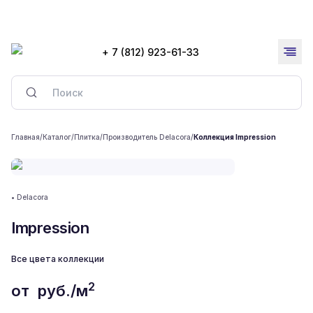
+ 7 (812) 923-61-33
Главная
/
Каталог
/
Плитка
/
Производитель Delacora
/
Коллекция Impression
•
Delacora
Impression
Все цвета коллекции
2
от
руб./м