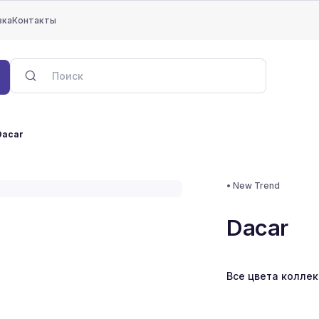
вка
Контакты
Dacar
•
New Trend
Dacar
Все цвета колле