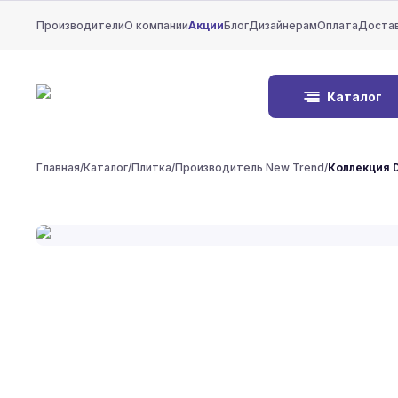
Производители
О компании
Акции
Блог
Дизайнерам
Оплата
Доста
Каталог
Главная
/
Каталог
/
Плитка
/
Производитель New Trend
/
Коллекция 