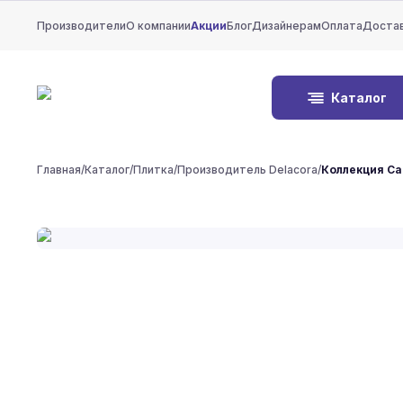
Производители
О компании
Акции
Блог
Дизайнерам
Оплата
Доста
Каталог
Главная
/
Каталог
/
Плитка
/
Производитель Delacora
/
Коллекция Ca