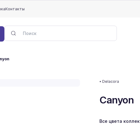
вка
Контакты
nyon
•
Delacora
Canyon
Все цвета колле