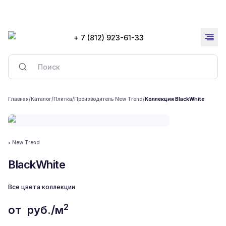
+ 7 (812) 923-61-33
Главная
/
Каталог
/
Плитка
/
Производитель New Trend
/
Коллекция BlackWhite
•
New Trend
BlackWhite
Все цвета коллекции
2
от
руб./м