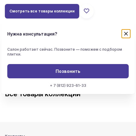
Смотреть все товары коллекции
Нужна консультация?
Основные характеристики
Салон работает сейчас. Позвоните — поможем с подбором
Страна производитель
плитки.
Производитель
New Trend
Категория
Позвонить
+ 7 (812) 923-61-33
Все товары коллекции